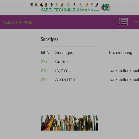
Sonstiges
ldf Nr.
Sonstiges
Bezeichnung
217
Cu-Seil
218
(N)YYö-J
Tankstellenkabe
219
A-Y(ST)Yö
Tankstellenkabe